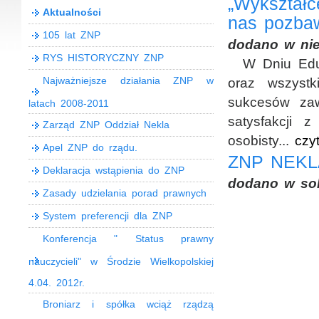
„Wykształc
Aktualności
nas pozbaw
105 lat ZNP
dodano w nie
RYS HISTORYCZNY ZNP
W Dniu Eduk
Najważniejsze działania ZNP w
oraz wszyst
sukcesów zaw
latach 2008-2011
satysfakcji 
Zarząd ZNP Oddział Nekla
osobisty...
czyt
Apel ZNP do rządu.
ZNP NEKL
Deklaracja wstąpienia do ZNP
dodano w sob
Zasady udzielania porad prawnych
System preferencji dla ZNP
Konferencja " Status prawny
nauczycieli" w Środzie Wielkopolskiej
4.04. 2012r.
Broniarz i spółka wciąż rządzą