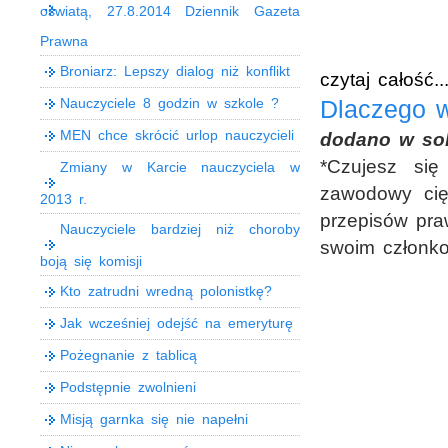
oświatą, 27.8.2014 Dziennik Gazeta
Prawna
Broniarz: Lepszy dialog niż konflikt
czytaj całość..
Nauczyciele 8 godzin w szkole ?
Dlaczego w
MEN chce skrócić urlop nauczycieli
dodano w sob
*Czujesz s
Zmiany w Karcie nauczyciela w
zawodowy ci
2013 r.
przepisów pr
Nauczyciele bardziej niż choroby
swoim członk
boją się komisji
Kto zatrudni wredną polonistkę?
Jak wcześniej odejść na emeryturę
Pożegnanie z tablicą
Podstępnie zwolnieni
Misją garnka się nie napełni